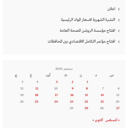
اعلان
النشرة الشهرية لاسعار المواد الرئيسية
افتتاح مؤسسة الروشن للصحة العامة
افتتاح مؤتمر التكامل الاقتصادي بين المحافظات
سبتمبر 2025
س
د
ن
ث
أرب
خ
ج
5
4
3
2
1
12
11
10
9
8
7
6
19
18
17
16
15
14
13
26
25
24
23
22
21
20
30
29
28
27
« أغسطس
أكتوبر »