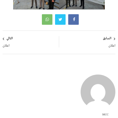
تصفّح
السابق
التالي
المقالات
اعلان
اعلان
MCC