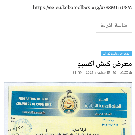
https://ee-eu.kobotoolbox.org/x/E8MLnUSM
متابعة القراءة
المعارض والمؤتمرات
معرض كيش اكسبو
MCC
15 سبتمبر، 2025
81