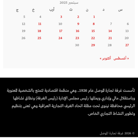
سبتمبر 2025
س
د
ن
ث
أرب
خ
ج
5
4
3
2
1
12
11
10
9
8
7
6
19
18
17
16
15
14
13
26
25
24
23
22
21
20
30
29
28
27
« أغسطس
أكتوبر »
تأسست غرفة تجارة الموصل عام 1926.. وهي منظمة اقتصادية تتمتع بالشخصية المعنوية
وباستقلال مالي وإداري ويمثلها رئيس مجلس الإدارة (رئيس الغرفة) ونطاق نشاطها
الرئيسي محافظة نينوى تحت مظلة اتحاد الغرف التجارية العراقية وهي تعنى بتنظيم
وتطوير النشاط التجاري الخاص.
© 2026 غرفة تجارة الموصل