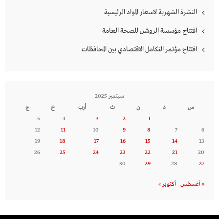
النشرة الشهرية لاسعار المواد الرئيسية
افتتاح مؤسسة الروشن للصحة العامة
افتتاح مؤتمر التكامل الاقتصادي بين المحافظات
سبتمبر 2025
س
د
ن
ث
أرب
خ
ج
5
4
3
2
1
12
11
10
9
8
7
6
19
18
17
16
15
14
13
26
25
24
23
22
21
20
30
29
28
27
« أغسطس
أكتوبر »