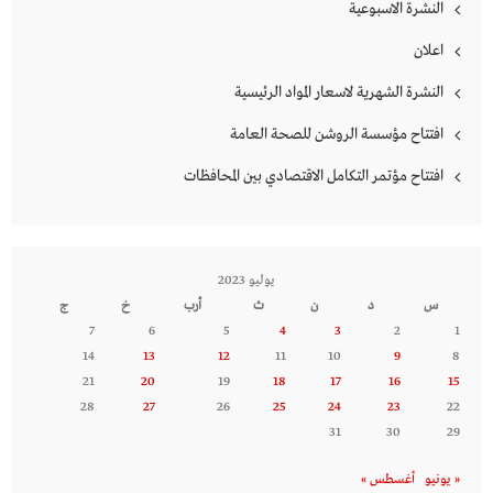
النشرة الاسبوعية
اعلان
النشرة الشهرية لاسعار المواد الرئيسية
افتتاح مؤسسة الروشن للصحة العامة
افتتاح مؤتمر التكامل الاقتصادي بين المحافظات
يوليو 2023
س
د
ن
ث
أرب
خ
ج
7
6
5
4
3
2
1
14
13
12
11
10
9
8
21
20
19
18
17
16
15
28
27
26
25
24
23
22
31
30
29
« يونيو
أغسطس »