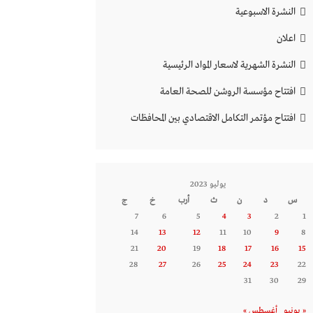
النشرة الاسبوعية
اعلان
النشرة الشهرية لاسعار المواد الرئيسية
افتتاح مؤسسة الروشن للصحة العامة
افتتاح مؤتمر التكامل الاقتصادي بين المحافظات
يوليو 2023
س
د
ن
ث
أرب
خ
ج
7
6
5
4
3
2
1
14
13
12
11
10
9
8
21
20
19
18
17
16
15
28
27
26
25
24
23
22
31
30
29
« يونيو
أغسطس »