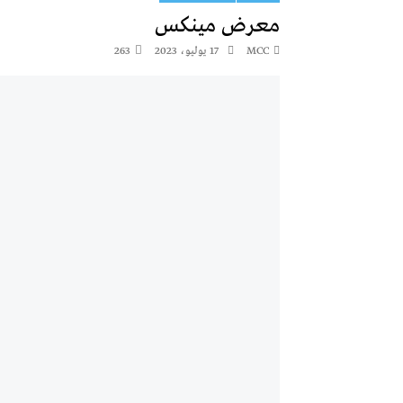
معرض مينكس
MCC
17 يوليو، 2023
263