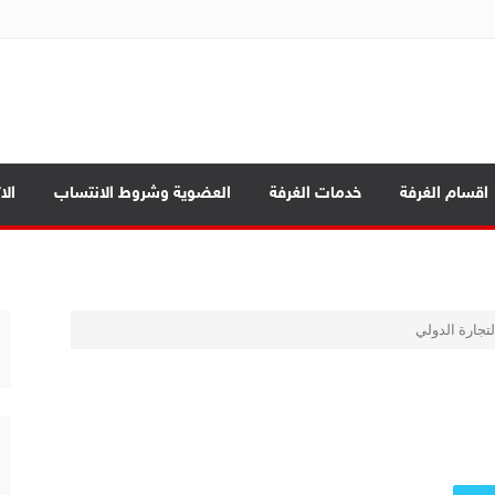
ة تجارة الموصل
اقسام الغرفة
خدمات الغرفة
العضوية وشروط الانتساب
الا
د الرئيسية
ة العامة
جارة الدولي
صادي بين المحافظات
بابيك