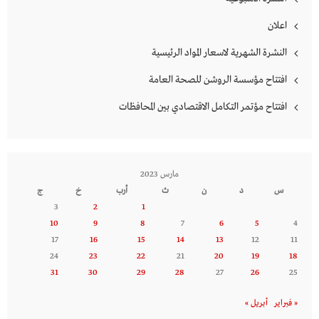
اعلان
النشرة الشهرية لاسعار المواد الرئيسية
افتتاح مؤسسة الروشن للصحة العامة
افتتاح مؤتمر التكامل الاقتصادي بين المحافظات
مارس 2023
س
د
ن
ث
أرب
خ
ج
3
2
1
10
9
8
7
6
5
4
17
16
15
14
13
12
11
24
23
22
21
20
19
18
31
30
29
28
27
26
25
« فبراير
أبريل »