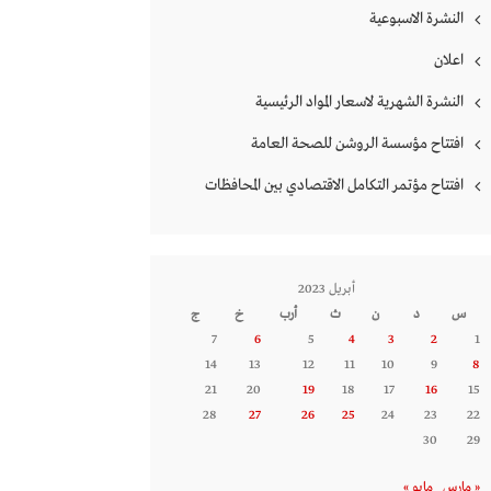
النشرة الاسبوعية
اعلان
النشرة الشهرية لاسعار المواد الرئيسية
افتتاح مؤسسة الروشن للصحة العامة
افتتاح مؤتمر التكامل الاقتصادي بين المحافظات
أبريل 2023
س
د
ن
ث
أرب
خ
ج
7
6
5
4
3
2
1
14
13
12
11
10
9
8
21
20
19
18
17
16
15
28
27
26
25
24
23
22
30
29
« مارس
مايو »