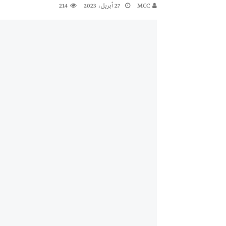
MCC
27 أبريل، 2023
214
معرض
النشرة الاسبوعية
اعلان
النشرة الشهرية لاسعار المواد الرئيسي