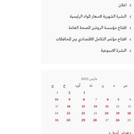
اعلان
النشرة الشهرية لاسعار المواد الرئيسية
افتتاح مؤسسة الروشن للصحة العامة
افتتاح مؤتمر التكامل الاقتصادي بين المحافظات
النشرة الاسبوعية
مارس 2023
س
د
ن
ث
أرب
خ
ج
3
2
1
10
9
8
7
6
5
4
17
16
15
14
13
12
11
24
23
22
21
20
19
18
31
30
29
28
27
26
25
« فبراير
أبريل »