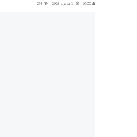
MCC
1 مارس، 2023
274
معرض
اعلان
النشرة الشهرية لاسعار المواد الرئيسي
افتتاح مؤسسة الروشن للصحة العا