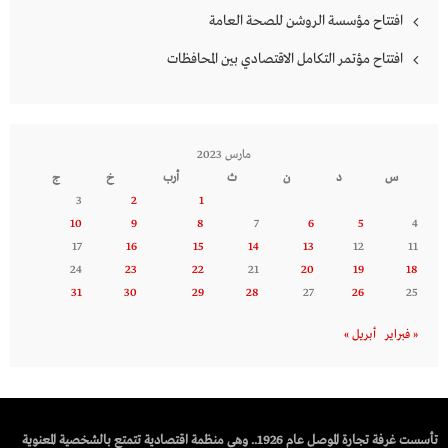
افتتاح مؤسسة الروشن للصحة العامة
افتتاح مؤتمر التكامل الاقتصادي بين المحافظات
مارس 2023
س
د
ن
ث
أرب
خ
ج
3
2
1
10
9
8
7
6
5
4
17
16
15
14
13
12
11
24
23
22
21
20
19
18
31
30
29
28
27
26
25
« فبراير
أبريل »
تأسست غرفة تجارة الموصل عام 1926.. وهي منظمة اقتصادية تتمتع بالشخصية المعنوية