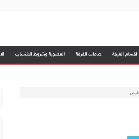
ة تجارة الموصل
بابيك
اقسام الغرفة
خدمات الغرفة
العضوية وشروط الانتساب
الا
د الرئيسية
عارض
ة العامة
صادي بين المحافظات
بابيك