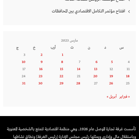
افتتاح مؤتمر التكامل الاقتصادي بين المحافظات
مارس 2023
س
د
ن
ث
أرب
خ
ج
3
2
1
10
9
8
7
6
5
4
17
16
15
14
13
12
11
24
23
22
21
20
19
18
31
30
29
28
27
26
25
« فبراير
أبريل »
تأسست غرفة تجارة الموصل عام 1926.. وهي منظمة اقتصادية تتمتع بالشخصية المعنوية
وباستقلال مالي وإداري ويمثلها رئيس مجلس الإدارة (رئيس الغرفة) ونطاق نشاطها