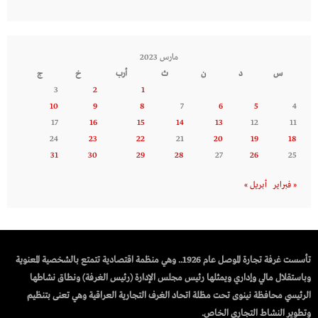
مارس 2023
س
د
ن
ث
أرب
خ
ج
3
2
1
10
9
8
7
6
5
4
17
16
15
14
13
12
11
24
23
22
21
20
19
18
31
30
29
28
27
26
25
« فبراير
أبريل »
تأسست غرفة تجارة الموصل عام 1926.. وهي منظمة اقتصادية تتمتع بالشخصية المعنوية
وباستقلال مالي وإداري ويمثلها رئيس مجلس الإدارة (رئيس الغرفة) ونطاق نشاطها
الرئيسي محافظة نينوى تحت مظلة اتحاد الغرف التجارية العراقية وهي تعنى بتنظيم
وتطوير النشاط التجاري الخاص.