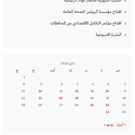
النشرة الشهرية لاسعار المواد الرئيسية
افتتاح مؤسسة الروشن للصحة العامة
افتتاح مؤتمر التكامل الاقتصادي بين المحافظات
النشرة الاسبوعية
مايو 2026
س
د
ن
ث
أرب
خ
ج
1
8
7
6
5
4
3
2
15
14
13
12
11
10
9
22
21
20
19
18
17
16
29
28
27
26
25
24
23
31
30
« أبريل
يونيو »