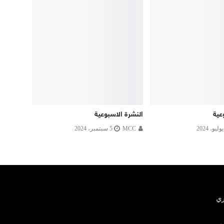
عية
النشرة الاسبوعية
MCC
5 سبتمبر، 2024
ري
ف