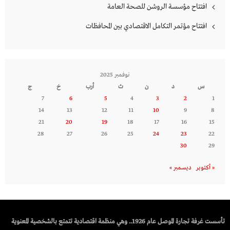
افتتاح مؤسسة الروشن للصحة العامة
افتتاح مؤتمر التكامل الاقتصادي بين المحافظات
نوفمبر 2025
س
د
ن
ث
أرب
خ
ج
7
6
5
4
3
2
1
14
13
12
11
10
9
8
21
20
19
18
17
16
15
28
27
26
25
24
23
22
30
29
« أكتوبر
ديسمبر »
تأسست غرفة تجارة الموصل عام 1926.. وهي منظمة اقتصادية تتمتع بالشخصية المعنوية