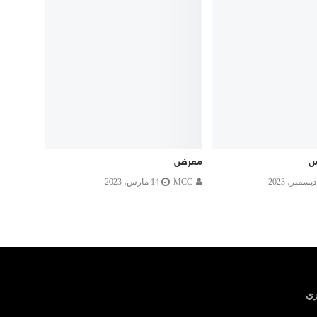
س
معرض
MCC
14 مارس، 2023
ري