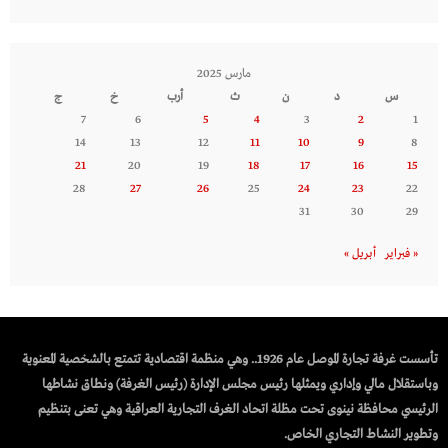
مارس 2025
س
د
ن
ث
أرب
خ
ج
7
6
5
4
3
2
1
14
13
12
11
10
9
8
21
20
19
18
17
16
15
28
27
26
25
24
23
22
31
30
29
« فبراير
أبريل »
تأسست غرفة تجارة الموصل عام 1926.. وهي منظمة اقتصادية تتمتع بالشخصية المعنوية
وباستقلال مالي وإداري ويمثلها رئيس مجلس الإدارة (رئيس الغرفة) ونطاق نشاطها
الرئيسي محافظة نينوى تحت مظلة اتحاد الغرف التجارية العراقية وهي تعنى بتنظيم
وتطوير النشاط التجاري الخاص.