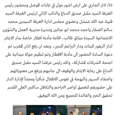
13/ اذار الجاري على ارض اشور مول في غابات الموصل وبحضور رئيس
الغرفة السيد مقبل صديق الدباغ والنائب الثاني لرئيس الغرفة السيد
قتيبة عبد الله شنشل وعضوي مجلس ادارة الغرفة السيدين محمد
سالم الصفار واحمد محمد ابو عباتين ومديرة مديرية العمل والشؤون
الاجتماعية السيدة ميثاق طالب، اقامة مأدبة افطار خاصة بدار الايتام
لدار الزهور للبنات ودار البراعم للبنين، وبعد ان رفع اذان المغرب تم
دعوة السادة الحضور الى مأدبة الافطار وتم تنظيم جولة ميدانية على
اجنحة الشركات المشاركة، واكد رئيس غرفتنا السيد مقبل صديق
الدباغ على رعاية الايتام والوقوف الى جانبهم ورفع من معنوياتهم
واضفاء السرور والبهجة في نفوس الاطفال شاكراً وممتناً لإدارة الدار
على حضورهم لتعميق اواصر التراحم والتكافل سائلين العلي القدير
تحقيق الخير والفائدة للجميع ومن الله التوفيق..