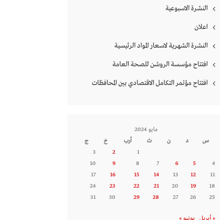
النشرة الاسبوعية
اعلان
النشرة الشهرية لاسعار المواد الرئيسية
افتتاح مؤسسة الروشن للصحة العامة
افتتاح مؤتمر التكامل الاقتصادي بين المحافظات
مايو 2024
س
د
ن
ث
أرب
خ
ج
3
2
1
10
9
8
7
6
5
4
17
16
15
14
13
12
11
24
23
22
21
20
19
18
31
30
29
28
27
26
25
« أبريل
يونيو »