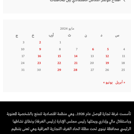
افتتاح مؤتمر التكامل الاقتصادي بين المحافظات
مايو 2024
س
د
ن
ث
أرب
خ
ج
3
2
1
10
9
8
7
6
5
4
17
16
15
14
13
12
11
24
23
22
21
20
19
18
31
30
29
28
27
26
25
« أبريل
يونيو »
تأسست غرفة تجارة الموصل عام 1926.. وهي منظمة اقتصادية تتمتع بالشخصية المعنوية
وباستقلال مالي وإداري ويمثلها رئيس مجلس الإدارة (رئيس الغرفة) ونطاق نشاطها
الرئيسي محافظة نينوى تحت مظلة اتحاد الغرف التجارية العراقية وهي تعنى بتنظيم