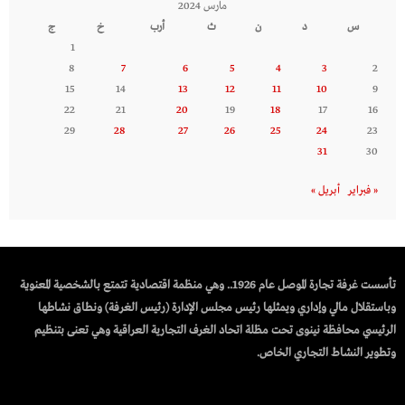
مارس 2024
س
د
ن
ث
أرب
خ
ج
1
8
7
6
5
4
3
2
15
14
13
12
11
10
9
22
21
20
19
18
17
16
29
28
27
26
25
24
23
31
30
« فبراير
أبريل »
تأسست غرفة تجارة الموصل عام 1926.. وهي منظمة اقتصادية تتمتع بالشخصية المعنوية
وباستقلال مالي وإداري ويمثلها رئيس مجلس الإدارة (رئيس الغرفة) ونطاق نشاطها
الرئيسي محافظة نينوى تحت مظلة اتحاد الغرف التجارية العراقية وهي تعنى بتنظيم
وتطوير النشاط التجاري الخاص.