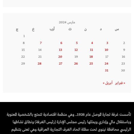
مارس 2024
س
د
ن
ث
أرب
خ
ج
1
8
7
6
5
4
3
2
15
14
13
12
11
10
9
22
21
20
19
18
17
16
29
28
27
26
25
24
23
31
30
« فبراير
أبريل »
تأسست غرفة تجارة الموصل عام 1926.. وهي منظمة اقتصادية تتمتع بالشخصية المعنوية
وباستقلال مالي وإداري ويمثلها رئيس مجلس الإدارة (رئيس الغرفة) ونطاق نشاطها
الرئيسي محافظة نينوى تحت مظلة اتحاد الغرف التجارية العراقية وهي تعنى بتنظيم