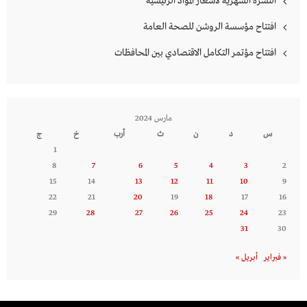
النشرة الشهرية لاسعار المواد الرئيسية
افتتاح مؤسسة الروشن للصحة العامة
افتتاح مؤتمر التكامل الاقتصادي بين المحافظات
مارس 2024
س
د
ن
ث
أرب
خ
ج
1
8
7
6
5
4
3
2
15
14
13
12
11
10
9
22
21
20
19
18
17
16
29
28
27
26
25
24
23
31
30
« فبراير
أبريل »