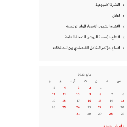
النشرة الاسبوعية
اعلان
النشرة الشهرية لاسعار المواد الرئيسية
افتتاح مؤسسة الروشن للصحة العامة
افتتاح مؤتمر التكامل الاقتصادي بين المحافظات
مايو 2023
س
د
ن
ث
أرب
خ
ج
5
4
3
2
1
12
11
10
9
8
7
6
19
18
17
16
15
14
13
26
25
24
23
22
21
20
31
30
29
28
27
« أبريل
يونيو »