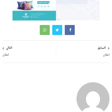
تصفّح
السابق
التالي
المقالات
اعلان
اعلان