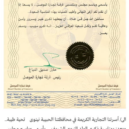
الى/ أسرتنا التجارية الكريمة في محافظتنا الحبيبة نينوى تحية طيبة..
وبعد: بمناسبة ذكرى المولد النبوي الشريف.... بأسمي وباسم مجلس