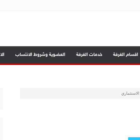
ة تجارة الموصل
بابيك
اقسام الغرفة
خدمات الغرفة
العضوية وشروط الانتساب
الا
د الرئيسية
الاستثماري
ة العامة
صادي بين المحافظات
بابيك