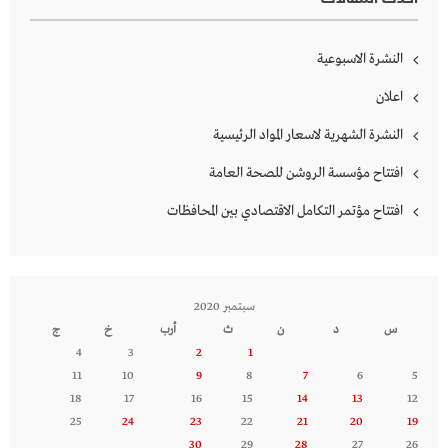
النشرة الاسبوعية
اعلان
النشرة الشهرية لاسعار المواد الرئيسية
افتتاح مؤسسة الروشن للصحة العامة
افتتاح مؤتمر التكامل الاقتصادي بين المحافظات
سبتمبر 2020
س
د
ن
ث
أرب
خ
ج
4
3
2
1
11
10
9
8
7
6
5
18
17
16
15
14
13
12
25
24
23
22
21
20
19
30
29
28
27
26