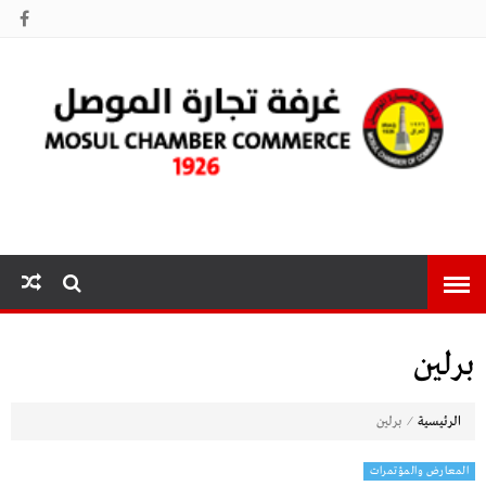
غرفة تجارة
الموصل
برلين
⁄
الرئيسية
برلين
المعارض والمؤتمرات