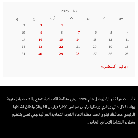
يوليو 2026
س
د
ن
ث
أرب
خ
ج
3
2
1
10
9
8
7
6
5
4
17
16
15
14
13
12
11
24
23
22
21
20
19
18
31
30
29
28
27
26
25
« يونيو
أغسطس »
تأسست غرفة تجارة الموصل عام 1926.. وهي منظمة اقتصادية تتمتع بالشخصية المعنوية
وباستقلال مالي وإداري ويمثلها رئيس مجلس الإدارة (رئيس الغرفة) ونطاق نشاطها
الرئيسي محافظة نينوى تحت مظلة اتحاد الغرف التجارية العراقية وهي تعنى بتنظيم
وتطوير النشاط التجاري الخاص.