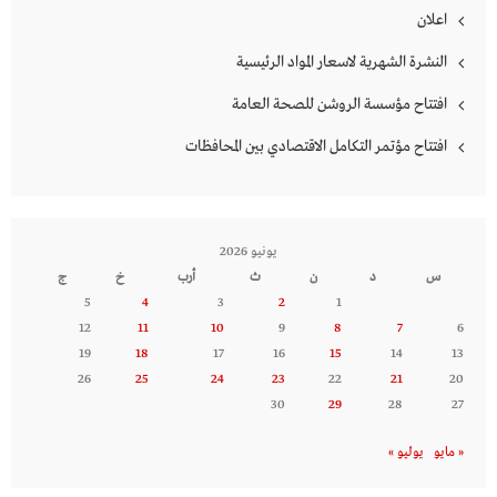
اعلان
النشرة الشهرية لاسعار المواد الرئيسية
افتتاح مؤسسة الروشن للصحة العامة
افتتاح مؤتمر التكامل الاقتصادي بين المحافظات
يونيو 2026
س
د
ن
ث
أرب
خ
ج
5
4
3
2
1
12
11
10
9
8
7
6
19
18
17
16
15
14
13
26
25
24
23
22
21
20
30
29
28
27
« مايو
يوليو »