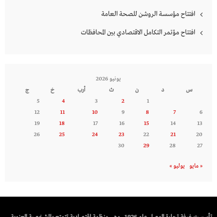
افتتاح مؤسسة الروشن للصحة العامة
افتتاح مؤتمر التكامل الاقتصادي بين المحافظات
يونيو 2026
س
د
ن
ث
أرب
خ
ج
5
4
3
2
1
12
11
10
9
8
7
6
19
18
17
16
15
14
13
26
25
24
23
22
21
20
30
29
28
27
« مايو
يوليو »