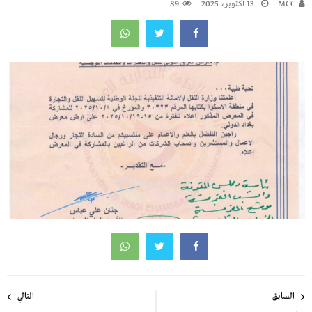
MCC
13 أكتوبر، 2025
89
تصفّح
السابق
التالي
المقالات