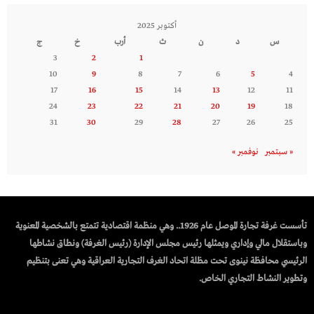
أكتوبر 2025
س
د
ن
ث
أرب
خ
ج
3
2
1
10
9
8
7
6
5
4
17
16
15
14
13
12
11
24
23
22
21
20
19
18
31
30
29
28
27
26
25
« سبتمبر
نوفمبر »
تأسست غرفة تجارة الموصل عام 1926.. وهي منظمة اقتصادية تتمتع بالشخصية المعنوية
وباستقلال مالي وإداري ويمثلها رئيس مجلس الإدارة (رئيس الغرفة) ونطاق نشاطها
الرئيسي محافظة نينوى تحت مظلة اتحاد الغرف التجارية العراقية وهي تعنى بتنظيم
وتطوير النشاط التجاري الخاص.