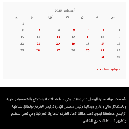
أغسطس 2025
س
د
ن
ث
أرب
خ
ج
1
8
7
6
5
4
3
2
15
14
13
12
11
10
9
22
21
20
19
18
17
16
29
28
27
26
25
24
23
31
30
« يوليو
سبتمبر »
تأسست غرفة تجارة الموصل عام 1926.. وهي منظمة اقتصادية تتمتع بالشخصية المعنوية
وباستقلال مالي وإداري ويمثلها رئيس مجلس الإدارة (رئيس الغرفة) ونطاق نشاطها
الرئيسي محافظة نينوى تحت مظلة اتحاد الغرف التجارية العراقية وهي تعنى بتنظيم
وتطوير النشاط التجاري الخاص.