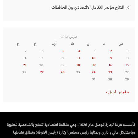
افتتاح مؤتمر التكامل الاقتصادي بين المحافظات
مارس 2025
س
د
ن
ث
أرب
خ
ج
7
6
5
4
3
2
1
14
13
12
11
10
9
8
21
20
19
18
17
16
15
28
27
26
25
24
23
22
31
30
29
« فبراير
أبريل »
تأسست غرفة تجارة الموصل عام 1926.. وهي منظمة اقتصادية تتمتع بالشخصية المعنوية
وباستقلال مالي وإداري ويمثلها رئيس مجلس الإدارة (رئيس الغرفة) ونطاق نشاطها