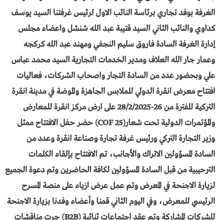
الغرفة بوفد تجاري برئاسة النائب الاول لرئيس غرفتنا السيد يوسف
كداوي والنائب الثاني السيد قتيبة عبد الله شنشل واعضاء مجلس
إدارة الغرفة السادة فاروق سليم النجفي ومهند عبد الله كركجه
وعمار جار الله العلاف ومدير الخدمات التجارية السيد محمد عباس
علي وبحضور عدد من السادة التجار واصحاب الشركات، فعاليات
افتتاح معرض انقرة الدولي للملابس الجاهزة والموضة في مدينة انقرة
التركية للفترة من 26-28/2/2025 على ارض مركز انقرة للمعارض
والمؤتمرات الدولية تحت شعار(COF 25) حضر حفل الافتتاح ممثل
وزير التجارة التركي ورئيس غرفة تجارة وصناعة انقرة وعدد من
السادة المسؤولين الاتراك والأجانب، تم الافتتاح بإلقاء الكلمات
الترحيبية من قبل السادة المسؤولين لكافة الحاضرين وتم دعوة الجميع
لزيارة الاجنحة في المعرض وتم عمل عرض ازياء على منصة المسرح
الرئيسي للمعرض، وفي اليوم الثاني قمنا وأعضاء وفدنا بزيارة الاجنحة
للشركات المشاركة وتم عقد اجتماعات ثنائية (B2B) جرت مناقشات