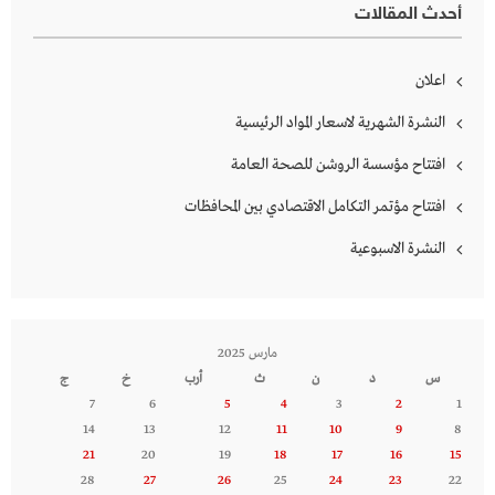
أحدث المقالات
اعلان
النشرة الشهرية لاسعار المواد الرئيسية
افتتاح مؤسسة الروشن للصحة العامة
افتتاح مؤتمر التكامل الاقتصادي بين المحافظات
النشرة الاسبوعية
مارس 2025
س
د
ن
ث
أرب
خ
ج
7
6
5
4
3
2
1
14
13
12
11
10
9
8
21
20
19
18
17
16
15
28
27
26
25
24
23
22