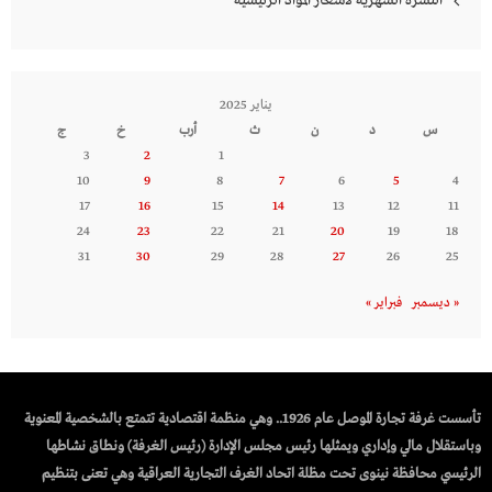
النشرة الشهرية لاسعار المواد الرئيسية
يناير 2025
س
د
ن
ث
أرب
خ
ج
3
2
1
10
9
8
7
6
5
4
17
16
15
14
13
12
11
24
23
22
21
20
19
18
31
30
29
28
27
26
25
« ديسمبر
فبراير »
تأسست غرفة تجارة الموصل عام 1926.. وهي منظمة اقتصادية تتمتع بالشخصية المعنوية
وباستقلال مالي وإداري ويمثلها رئيس مجلس الإدارة (رئيس الغرفة) ونطاق نشاطها
الرئيسي محافظة نينوى تحت مظلة اتحاد الغرف التجارية العراقية وهي تعنى بتنظيم