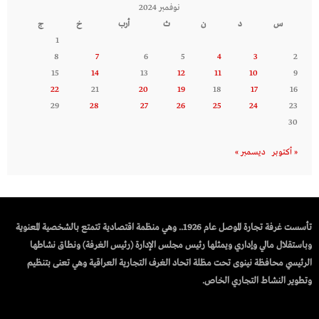
نوفمبر 2024
س
د
ن
ث
أرب
خ
ج
1
8
7
6
5
4
3
2
15
14
13
12
11
10
9
22
21
20
19
18
17
16
29
28
27
26
25
24
23
30
« أكتوبر
ديسمبر »
تأسست غرفة تجارة الموصل عام 1926.. وهي منظمة اقتصادية تتمتع بالشخصية المعنوية
وباستقلال مالي وإداري ويمثلها رئيس مجلس الإدارة (رئيس الغرفة) ونطاق نشاطها
الرئيسي محافظة نينوى تحت مظلة اتحاد الغرف التجارية العراقية وهي تعنى بتنظيم
وتطوير النشاط التجاري الخاص.