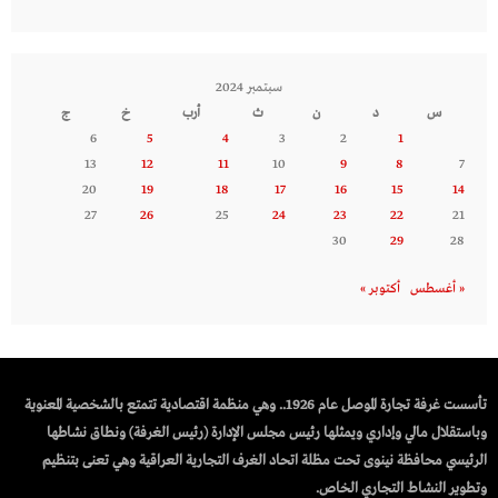
سبتمبر 2024
س
د
ن
ث
أرب
خ
ج
6
5
4
3
2
1
13
12
11
10
9
8
7
20
19
18
17
16
15
14
27
26
25
24
23
22
21
30
29
28
« أغسطس
أكتوبر »
تأسست غرفة تجارة الموصل عام 1926.. وهي منظمة اقتصادية تتمتع بالشخصية المعنوية
وباستقلال مالي وإداري ويمثلها رئيس مجلس الإدارة (رئيس الغرفة) ونطاق نشاطها
الرئيسي محافظة نينوى تحت مظلة اتحاد الغرف التجارية العراقية وهي تعنى بتنظيم
وتطوير النشاط التجاري الخاص.