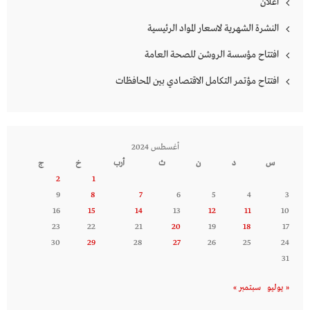
اعلان
النشرة الشهرية لاسعار المواد الرئيسية
افتتاح مؤسسة الروشن للصحة العامة
افتتاح مؤتمر التكامل الاقتصادي بين المحافظات
أغسطس 2024
س
د
ن
ث
أرب
خ
ج
2
1
9
8
7
6
5
4
3
16
15
14
13
12
11
10
23
22
21
20
19
18
17
30
29
28
27
26
25
24
31
« يوليو
سبتمبر »