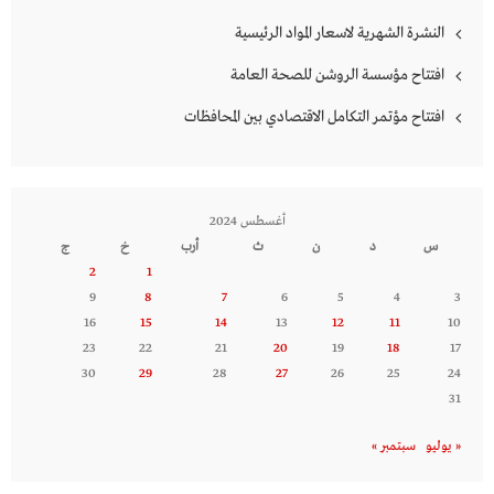
النشرة الشهرية لاسعار المواد الرئيسية
افتتاح مؤسسة الروشن للصحة العامة
افتتاح مؤتمر التكامل الاقتصادي بين المحافظات
أغسطس 2024
س
د
ن
ث
أرب
خ
ج
2
1
9
8
7
6
5
4
3
16
15
14
13
12
11
10
23
22
21
20
19
18
17
30
29
28
27
26
25
24
31
« يوليو
سبتمبر »