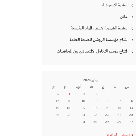
النشرة الاسبوعية
اعلان
النشرة الشهرية لاسعار المواد الرئيسية
افتتاح مؤسسة الروشن للصحة العامة
افتتاح مؤتمر التكامل الاقتصادي بين المحافظات
يناير 2024
س
د
ن
ث
أرب
خ
ج
5
4
3
2
1
12
11
10
9
8
7
6
19
18
17
16
15
14
13
26
25
24
23
22
21
20
31
30
29
28
27
« ديسمبر
فبراير »