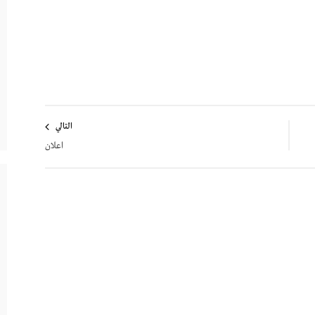
ة
التالي
اعلان