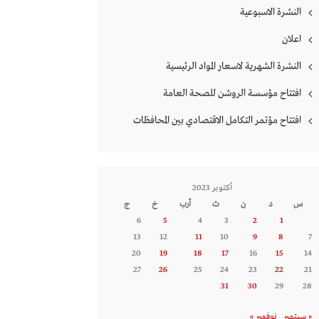
النشرة الاسبوعية
اعلان
النشرة الشهرية لاسعار المواد الرئيسية
افتتاح مؤسسة الروشن للصحة العامة
افتتاح مؤتمر التكامل الاقتصادي بين المحافظات
أكتوبر 2023
س
د
ن
ث
أرب
خ
ج
6
5
4
3
2
1
13
12
11
10
9
8
7
20
19
18
17
16
15
14
27
26
25
24
23
22
21
31
30
29
28
« سبتمبر
نوفمبر »