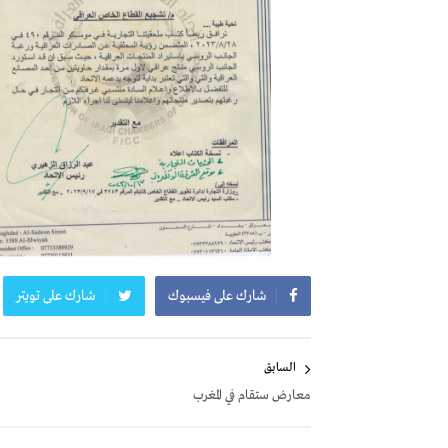
شارك على فيسبوك
شارك على تويتر
تصفّح
السابق
المقالات
معارض ستقام في المغرب