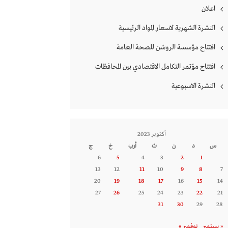
اعلان
النشرة الشهرية لاسعار المواد الرئيسية
افتتاح مؤسسة الروشن للصحة العامة
افتتاح مؤتمر التكامل الاقتصادي بين المحافظات
النشرة الاسبوعية
أكتوبر 2023
س
د
ن
ث
أرب
خ
ج
6
5
4
3
2
1
13
12
11
10
9
8
7
20
19
18
17
16
15
14
27
26
25
24
23
22
21
31
30
29
28
« سبتمبر
نوفمبر »