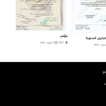
مؤتمر
جابري السنوية
MCC
9 يوليو، 2023
تتمتع
ت