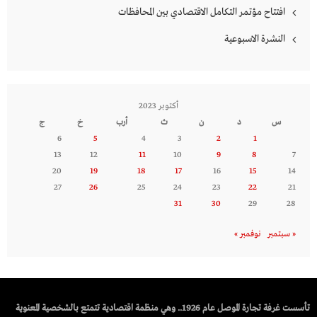
افتتاح مؤتمر التكامل الاقتصادي بين المحافظات
النشرة الاسبوعية
أكتوبر 2023
س
د
ن
ث
أرب
خ
ج
6
5
4
3
2
1
13
12
11
10
9
8
7
20
19
18
17
16
15
14
27
26
25
24
23
22
21
31
30
29
28
« سبتمبر
نوفمبر »
تأسست غرفة تجارة الموصل عام 1926.. وهي منظمة اقتصادية تتمتع بالشخصية المعنوية