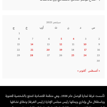
سبتمبر 2023
س
د
ن
ث
أرب
خ
ج
1
8
7
6
5
4
3
2
15
14
13
12
11
10
9
22
21
20
19
18
17
16
29
28
27
26
25
24
23
30
« أغسطس
أكتوبر »
تأسست غرفة تجارة الموصل عام 1926.. وهي منظمة اقتصادية تتمتع بالشخصية المعنوية
وباستقلال مالي وإداري ويمثلها رئيس مجلس الإدارة (رئيس الغرفة) ونطاق نشاطها