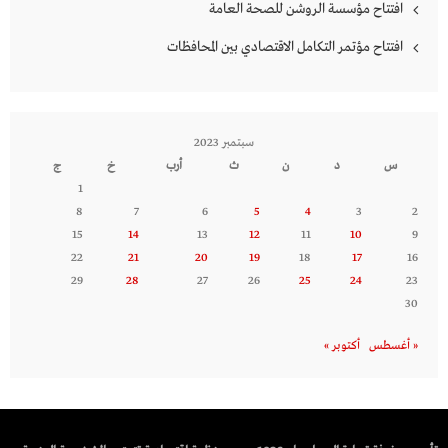
افتتاح مؤسسة الروشن للصحة العامة
افتتاح مؤتمر التكامل الاقتصادي بين المحافظات
سبتمبر 2023
س
د
ن
ث
أرب
خ
ج
1
8
7
6
5
4
3
2
15
14
13
12
11
10
9
22
21
20
19
18
17
16
29
28
27
26
25
24
23
30
« أغسطس
أكتوبر »