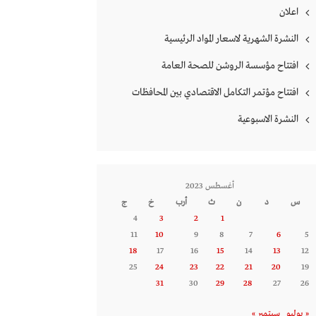
اعلان
النشرة الشهرية لاسعار المواد الرئيسية
افتتاح مؤسسة الروشن للصحة العامة
افتتاح مؤتمر التكامل الاقتصادي بين المحافظات
النشرة الاسبوعية
أغسطس 2023
س
د
ن
ث
أرب
خ
ج
4
3
2
1
11
10
9
8
7
6
5
18
17
16
15
14
13
12
25
24
23
22
21
20
19
31
30
29
28
27
26
« يوليو
سبتمبر »