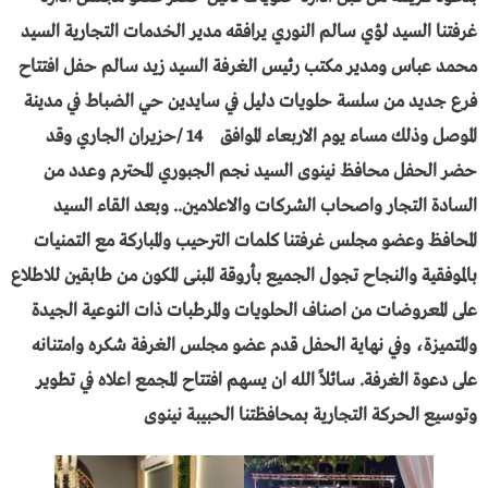
غرفتنا السيد لؤي سالم النوري يرافقه مدير الخدمات التجارية السيد
محمد عباس ومدير مكتب رئيس الغرفة السيد زيد سالم حفل افتتاح
فرع جديد من سلسة حلويات دليل في سايدين حي الضباط في مدينة
الموصل وذلك مساء يوم الاربعاء الموافق 14 /حزيران الجاري وقد
حضر الحفل محافظ نينوى السيد نجم الجبوري المحترم وعدد من
السادة التجار واصحاب الشركات والاعلامين.. وبعد القاء السيد
المحافظ وعضو مجلس غرفتنا كلمات الترحيب والمباركة مع التمنيات
بالموفقية والنجاح تجول الجميع بأروقة المبنى المكون من طابقين للاطلاع
على المعروضات من اصناف الحلويات والمرطبات ذات النوعية الجيدة
والمتميزة، وفي نهاية الحفل قدم عضو مجلس الغرفة شكره وامتنانه
على دعوة الغرفة. سائلاً الله ان يسهم افتتاح المجمع اعلاه في تطوير
وتوسيع الحركة التجارية بمحافظتنا الحبيبة نينوى