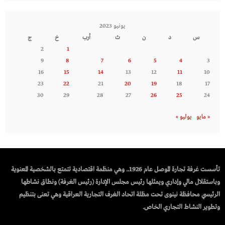
يونيو 2023
س
د
ن
ث
أرب
خ
ج
2
1
9
8
7
6
5
4
3
16
15
14
13
12
11
10
23
22
21
20
19
18
17
30
29
28
27
26
25
24
« مايو
يوليو »
تأسست غرفة تجارة الموصل عام 1926.. وهي منظمة اقتصادية تتمتع بالشخصية المعنوية
وباستقلال مالي وإداري ويمثلها رئيس مجلس الإدارة (رئيس الغرفة) ونطاق نشاطها
الرئيسي محافظة نينوى تحت مظلة اتحاد الغرف التجارية العراقية وهي تعنى بتنظيم
وتطوير النشاط التجاري الخاص.