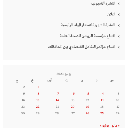
النشرة الاسبوعية
اعلان
النشرة الشهرية لاسعار المواد الرئيسية
افتتاح مؤسسة الروشن للصحة العامة
افتتاح مؤتمر التكامل الاقتصادي بين المحافظات
يونيو 2023
س
د
ن
ث
أرب
خ
ج
2
1
9
8
7
6
5
4
3
16
15
14
13
12
11
10
23
22
21
20
19
18
17
30
29
28
27
26
25
24
« مايو
يوليو »