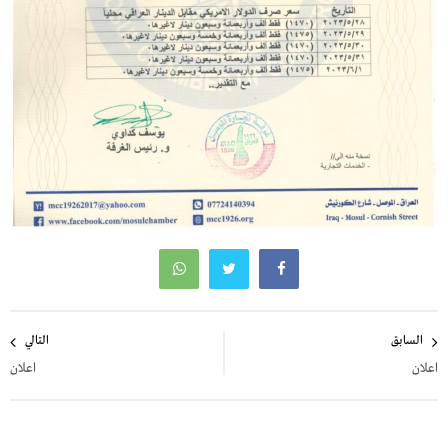
تصفّح
السابق
التالي
المقالات
اعلان
اعلان